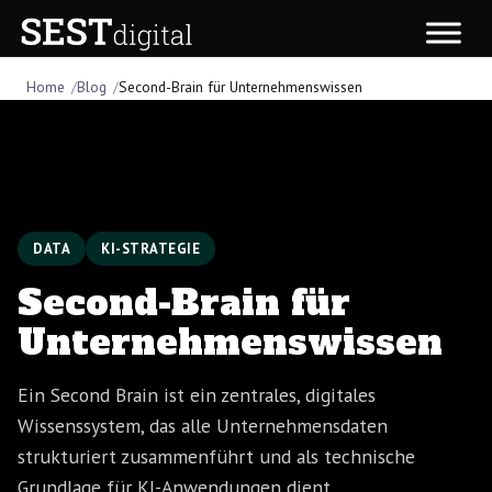
Zum
Inhalt
springen
Home
Blog
Second-Brain für Unternehmenswissen
DATA
KI-STRATEGIE
Second-Brain für
Unternehmenswissen
Ein Second Brain ist ein zentrales, digitales
Wissenssystem, das alle Unternehmensdaten
strukturiert zusammenführt und als technische
Grundlage für KI-Anwendungen dient.