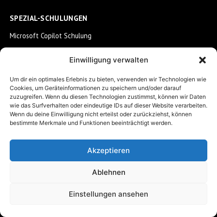
SPEZIAL-SCHULUNGEN
Microsoft Copilot Schulung
Copilot Advanced
Einwilligung verwalten
Claude für Einsteiger
Claude Deep-Dive
Um dir ein optimales Erlebnis zu bieten, verwenden wir Technologien wie
Cookies, um Geräteinformationen zu speichern und/oder darauf
Google Gemini Schulung
zuzugreifen. Wenn du diesen Technologien zustimmst, können wir Daten
wie das Surfverhalten oder eindeutige IDs auf dieser Website verarbeiten.
Langdock Schulung
Wenn du deine Einwilligung nicht erteilst oder zurückziehst, können
Langdock Advanced
bestimmte Merkmale und Funktionen beeinträchtigt werden.
Vibe Coding
Akzeptieren
KI im Marketing
KI für HR
Ablehnen
KI für Assistenz
Einstellungen ansehen
KI für Steuerberater
KI im Gesundheitswesen