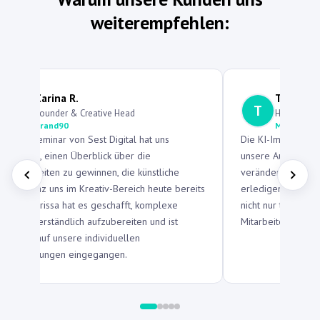
weiterempfehlen:
Carina R.
Thomas 
C
T
Founder & Creative Head
Head of Op
brand90
Mittelstän
Das KI-Seminar von Sest Digital hat uns
Die KI-Implementi
geholfen, einen Überblick über die
unsere Auftragsve
Möglichkeiten zu gewinnen, die künstliche
verändert. Was fr
Intelligenz uns im Kreativ-Bereich heute bereits
erledigen wir jetz
bietet. Larissa hat es geschafft, komplexe
nicht nur technisc
Inhalte verständlich aufzubereiten und ist
Mitarbeiter wirkl
flexibel auf unsere individuellen
Anforderungen eingegangen.