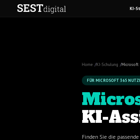
Zum
KI-S
Inhalt
springen
Home
KI-Schulung
Microsoft
FÜR MICROSOFT 365 NUTZ
Micros
KI-Ass
Finden Sie die passende