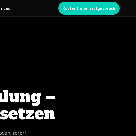
r uns
Kostenfreies Erstgespräch
lung –
nsetzen
oden, sofort