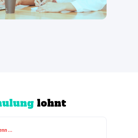
hulung
lohnt
wenn …