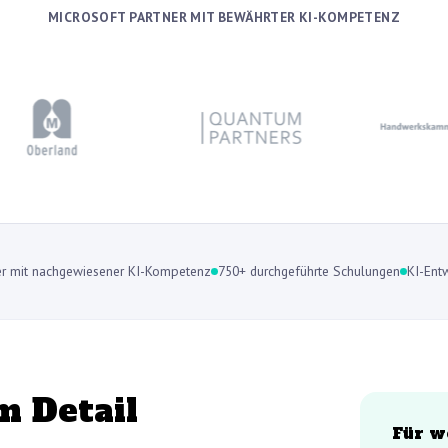
MICROSOFT PARTNER MIT BEWÄHRTER KI-KOMPETENZ
ner mit nachgewiesener KI-Kompetenz
750+ durchgeführte Schulungen
KI-Entw
m Detail
Für w