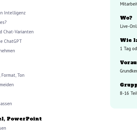
Mitarbei
n Intelligenz
Wo?
 es?
Live-Onl
d Chat-Varianten
Wie l
wie ChatGPT
1 Tag od
ernehmen
Vorau
Grundken
 Format, Ton
Grup
rmeiden
8-16 Te
passen
el, PowerPoint
sen