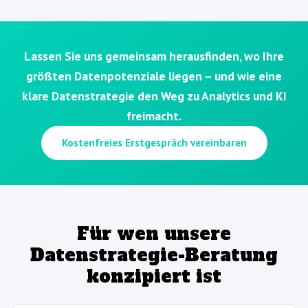
Lassen Sie uns gemeinsam herausfinden, wo Ihre
größten Datenpotenziale liegen – und wie eine
klare Datenstrategie den Weg zu Analytics und KI
freimacht.
Kostenfreies Erstgespräch vereinbaren
Für wen unsere
Datenstrategie-Beratung
konzipiert ist