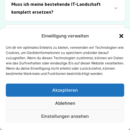
Muss ich meine bestehende IT-Landschaft
komplett ersetzen?
Wie lange dauert es, eine Datenstrategie zu
Einwilligung verwalten
entwickeln?
Um dir ein optimales Erlebnis zu bieten, verwenden wir Technologien wie
Cookies, um Geräteinformationen zu speichern und/oder darauf
zuzugreifen. Wenn du diesen Technologien zustimmst, können wir Daten
Wie hängen Datenstrategie und KI-Strategie
wie das Surfverhalten oder eindeutige IDs auf dieser Website verarbeiten.
Wenn du deine Einwilligung nicht erteilst oder zurückziehst, können
zusammen?
bestimmte Merkmale und Funktionen beeinträchtigt werden.
Akzeptieren
Ist das auch für mittelständische Unternehmen
relevant?
Ablehnen
Einstellungen ansehen
Welche Tools und Technologien nutzen Sie für