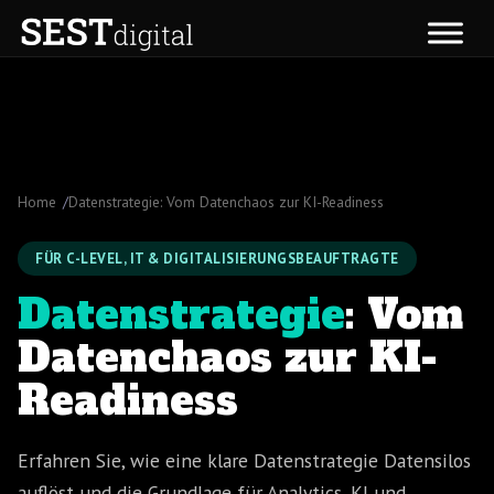
Zum
Inhalt
springen
Home
Datenstrategie: Vom Datenchaos zur KI-Readiness
FÜR C-LEVEL, IT & DIGITALISIERUNGSBEAUFTRAGTE
Datenstrategie
: Vom
Datenchaos zur KI-
Readiness
Erfahren Sie, wie eine klare Datenstrategie Datensilos
auflöst und die Grundlage für Analytics, KI und