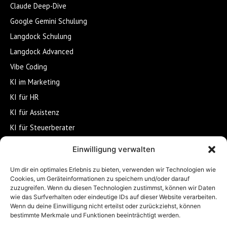
Claude Deep-Dive
Google Gemini Schulung
Langdock Schulung
Langdock Advanced
Vibe Coding
KI im Marketing
KI für HR
KI für Assistenz
KI für Steuerberater
KI im Gesundheitswesen
Einwilligung verwalten
KI-Wissensmanagement
Um dir ein optimales Erlebnis zu bieten, verwenden wir Technologien wie
KI-Workflows & Automatisierung
Cookies, um Geräteinformationen zu speichern und/oder darauf
zuzugreifen. Wenn du diesen Technologien zustimmst, können wir Daten
wie das Surfverhalten oder eindeutige IDs auf dieser Website verarbeiten.
UNTERNEHMEN
Wenn du deine Einwilligung nicht erteilst oder zurückziehst, können
bestimmte Merkmale und Funktionen beeinträchtigt werden.
Über SESTdigital