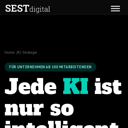
Zum
Inhalt
springen
Home
KI-Strategie
FÜR UNTERNEHMEN AB 100 MITARBEITENDEN
Jede
KI
ist
nur so