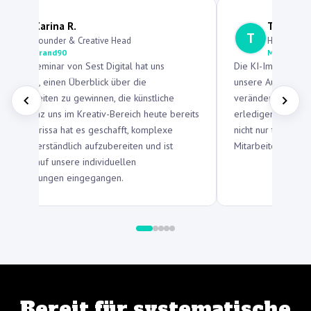
Carina R.
Thomas 
C
T
Founder & Creative Head
Head of Op
brand90
Mittelstän
Das KI-Seminar von Sest Digital hat uns
Die KI-Implementi
geholfen, einen Überblick über die
unsere Auftragsve
Möglichkeiten zu gewinnen, die künstliche
verändert. Was fr
Intelligenz uns im Kreativ-Bereich heute bereits
erledigen wir jetz
bietet. Larissa hat es geschafft, komplexe
nicht nur technisc
Inhalte verständlich aufzubereiten und ist
Mitarbeiter wirkl
flexibel auf unsere individuellen
Anforderungen eingegangen.
Bereit für systematische