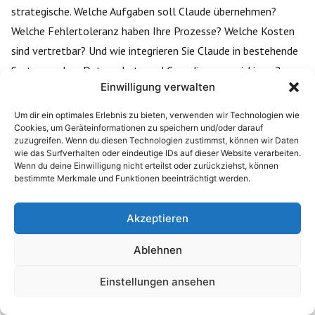
strategische. Welche Aufgaben soll Claude übernehmen?
Welche Fehlertoleranz haben Ihre Prozesse? Welche Kosten
sind vertretbar? Und wie integrieren Sie Claude in bestehende
Systeme, ohne Datenschutz und Compliance zu riskieren?
Einwilligung verwalten
SESTdigital begleitet Unternehmen bei genau diesen Fragen –
Um dir ein optimales Erlebnis zu bieten, verwenden wir Technologien wie
von der Modellauswahl über die technische Integration bis zur
Cookies, um Geräteinformationen zu speichern und/oder darauf
zuzugreifen. Wenn du diesen Technologien zustimmst, können wir Daten
KI-Schulung der Mitarbeitenden. Mit 25+ umgesetzten KI-
wie das Surfverhalten oder eindeutige IDs auf dieser Website verarbeiten.
Projekten und 700+ durchgeführten Seminaren wissen wir,
Wenn du deine Einwilligung nicht erteilst oder zurückziehst, können
bestimmte Merkmale und Funktionen beeinträchtigt werden.
welche Modelle in der Praxis liefern.
Sprechen Sie mit uns – unverbindlich und konkret.
Akzeptieren
Ablehnen
Einstellungen ansehen
Warum diese Inhalte vertrauenswürdig
sind