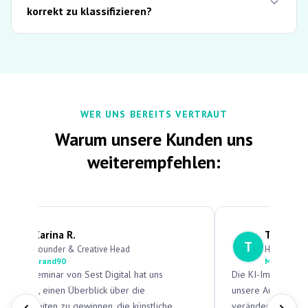
korrekt zu klassifizieren?
WER UNS BEREITS VERTRAUT
Warum unsere Kunden uns
weiterempfehlen:
Carina R.
Thomas 
C
T
Founder & Creative Head
Head of Op
brand90
Mittelstän
Das KI-Seminar von Sest Digital hat uns
Die KI-Implementi
geholfen, einen Überblick über die
unsere Auftragsve
Möglichkeiten zu gewinnen, die künstliche
verändert. Was fr