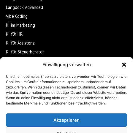
Langdock Advanced
Vibe Coding
KI im Marketing
KI für HR
KI für Assistenz
KI für Steuerberater
KI im Gesundheitswesen
Einwilligung verwalten
KI-Wissensmanagement
Um dir ein optimales Erlebnis zu bieten, verwenden wir Technologien wie
KI-Workflows & Automatisierung
Cookies, um Geräteinformationen zu speichern und/oder darauf
zuzugreifen. Wenn du diesen Technologien zustimmst, können wir Daten
wie das Surfverhalten oder eindeutige IDs auf dieser Website verarbeiten.
UNTERNEHMEN
Wenn du deine Einwilligung nicht erteilst oder zurückziehst, können
bestimmte Merkmale und Funktionen beeinträchtigt werden.
Über SESTdigital
News & Blog
Akzeptieren
Kontakt